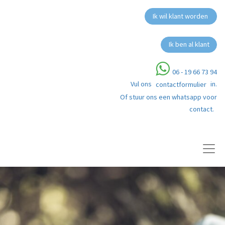
Ik wil klant worden
Ik ben al klant
06 - 19 66 73 94
Vul ons
in.
contactformulier
Of stuur ons een whatsapp voor
contact.