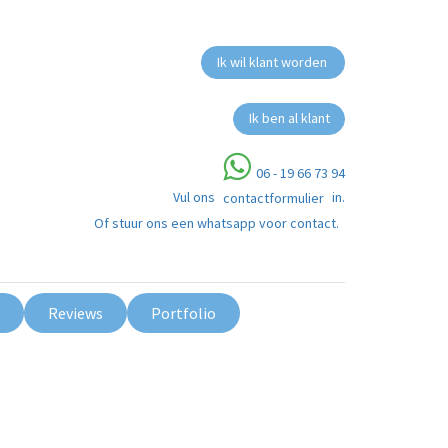
Ik wil klant worden
Ik ben al klant
06 - 19 66 73 94
Vul ons
in.
contactformulier
Of stuur ons een whatsapp voor contact.
Reviews
Portfolio