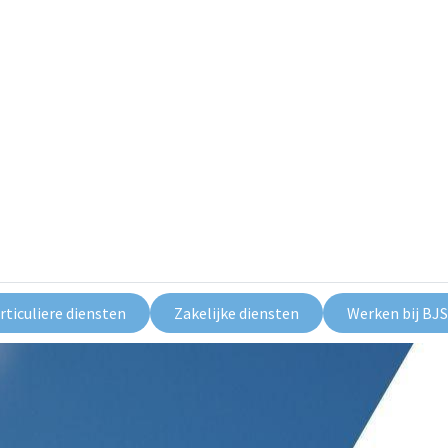
rticuliere diensten
Zakelijke diensten
Werken bij BJS