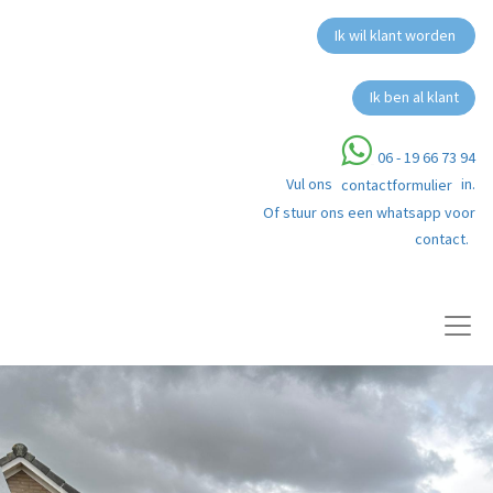
Ik wil klant worden
Ik ben al klant
06 - 19 66 73 94
Vul ons
in.
contactformulier
Of stuur ons een whatsapp voor
contact.